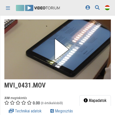
Fejléc kihagyása
Menü kihagyása
Tartalom kihagyása
Kezdőlap
Bejelentkezés
Felfedezés
Kategóriák
Lejátszási listák
Intézmények
MVI_0431.MOV
Közreműködők
338
megtekintés
Megjelenés:
világos
Alapadatok
0.00
(0 értékelésből)
Technikai adatok
Megosztás