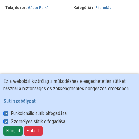
Tulajdonos:
Gábor Palkó
Kategóriák:
E-tanulás
Ez a weboldal kizárólag a működéshez elengedhetetlen sütiket
használ a biztonságos és zökkenőmentes böngészés érdekében.
Süti szabályzat
Funkcionális sütik elfogadása
Személyes sütik elfogadása
Felhasználói szabályzat
Adatkezelési tájékoztató
Elfogad
Elutasít
Süti szabályzat