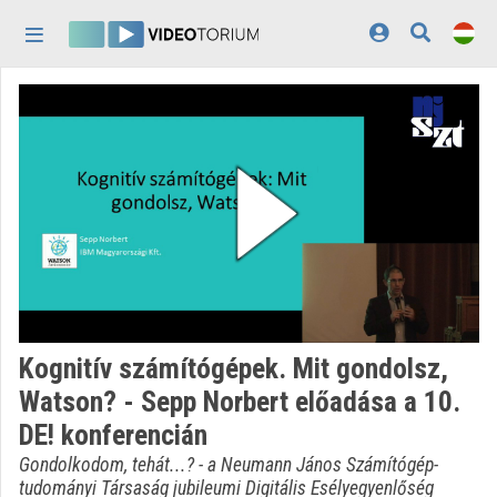
Fejléc kihagyása
Menü kihagyása
Tartalom kihagyása
Kezdőlap
Bejelentkezés
Felfedezés
Kategóriák
Lejátszási listák
Intézmények
Kognitív számítógépek. Mit gondolsz,
Közreműködők
Watson? - Sepp Norbert előadása a 10.
DE! konferencián
Megjelenés:
világos
Gondolkodom, tehát...? - a Neumann János Számítógép-
tudományi Társaság jubileumi Digitális Esélyegyenlőség