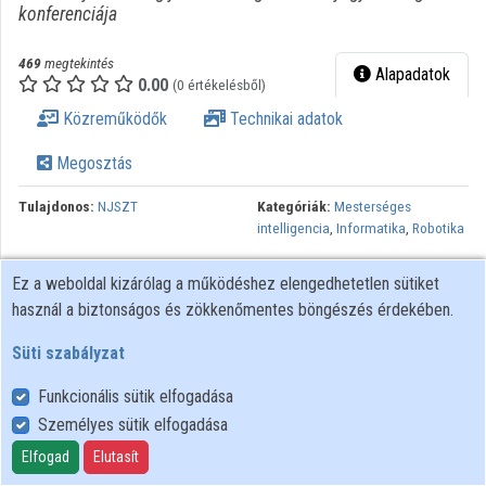
konferenciája
469
megtekintés
Alapadatok
0.00
(0 értékelésből)
Közreműködők
Technikai adatok
Megosztás
Tulajdonos:
NJSZT
Kategóriák:
Mesterséges
intelligencia
,
Informatika
,
Robotika
Lejátszási listák:
10. Digitális
Ez a weboldal kizárólag a működéshez elengedhetetlen sütiket
Esélyegyenlőség Konferencia
,
használ a biztonságos és zökkenőmentes böngészés érdekében.
Mesterséges intelligencia
Sepp Norbert: Kognitív számítógépek: Mit gondolsz, Watson? IBM
Süti szabályzat
Magyarország Az IBM Watson rendszere - amelyet a kognitív
Funkcionális sütik elfogadása
gépek első példányának tekintünk - a közelmúlt egyik
Személyes sütik elfogadása
legérdekesebb fejlesztése. A kognitív számítógépekről szóló
előadásban nemcsak azt igyekszem bemutatni, mi a technológia
Elfogad
Elutasít
alapja, hogyan segít megoldhatatlannak tűnő problémák sikeres