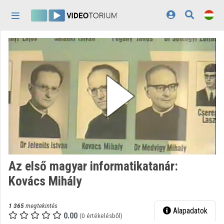
Fejléc kihagyása
Menü kihagyása
Tartalom kihagyása
Kezdőlap
Bejelentkezés
Felfedezés
Kategóriák
Lejátszási listák
Intézmények
Az első magyar informatikatanár:
Közreműködők
Kovács Mihály
Megjelenés:
világos
1 365
megtekintés
Alapadatok
0.00
(0 értékelésből)