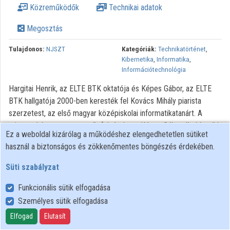
Közreműködők
Technikai adatok
Megosztás
Tulajdonos:
NJSZT
Kategóriák:
Technikatörténet
,
Kibernetika
,
Informatika
,
Információtechnológia
Hargitai Henrik, az ELTE BTK oktatója és Képes Gábor, az ELTE
BTK hallgatója 2000-ben keresték fel Kovács Mihály piarista
szerzetest, az első magyar középiskolai informatikatanárt. A
mintegy húszperces amatőr felvétel egy Képes Gábor által írt cikk
Ez a weboldal kizárólag a működéshez elengedhetetlen sütiket
háttéranyagaként készült. Ebből az amatőr felvételből készült ez a
használ a biztonságos és zökkenőmentes böngészés érdekében.
rövid összeállítás, amelyet a Piarista Rend Magyar Tartománya és
a Neumann János Számítógép-tudományi Társaság Jövőbelátó
Süti szabályzat
piaristák című emlékkiállítás megnyitóján, 2016. május 24-én
mutattunk be. A kiállítás a 120 éve született Öveges Józsefnek és
Funkcionális sütik elfogadása
a 100 éve született Kovács Mihálynak állít emléket a budapesti
Személyes sütik elfogadása
Piarista Gimnázium épületében.
Elfogad
Elutasít