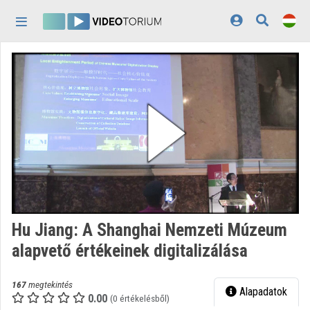
Fejléc kihagyása
Menü kihagyása
Tartalom kihagyása
Kezdőlap
Bejelentkezés
Felfedezés
Kategóriák
Lejátszási listák
Intézmények
Hu Jiang: A Shanghai Nemzeti Múzeum
Közreműködők
alapvető értékeinek digitalizálása
Megjelenés:
világos
167
megtekintés
Alapadatok
0.00
(0 értékelésből)