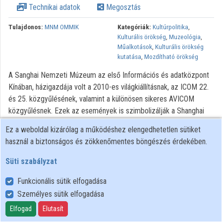
Technikai adatok
Megosztás
Tulajdonos:
MNM OMMIK
Kategóriák:
Kultúrpolitika
,
Kulturális örökség
,
Muzeológia
,
Műalkotások
,
Kulturális örökség
kutatása
,
Mozdítható örökség
A Sanghai Nemzeti Múzeum az első Információs és adatközpont
Kínában, házigazdája volt a 2010-es világkiállításnak, az ICOM 22.
és 25. közgyűlésének, valamint a különösen sikeres AVICOM
közgyűlésnek. Ezek az események is szimbolizálják a Shanghai
Nemzeti Múzeumban végbement infokommunikációs és
Ez a weboldal kizárólag a működéshez elengedhetetlen sütiket
digitalizálási fejlődést. A fejlődés három fő korszakon ment
használ a biztonságos és zökkenőmentes böngészés érdekében.
keresztül: az érintőképernyő, mint kiegészítő bemutató mód
korszakán, a rákövetkező adatbázisok korán, majd a hálózat, a
Süti szabályzat
honlap és interaktív kijelzők korszakán, végül belépett a látvány-
Funkcionális sütik elfogadása
mód (Scene-mode), a több-szemszögű bemutatás és a
Személyes sütik elfogadása
nemzetközi kreatív együttműködés korszakába. Mindegyik
mérföldkő jelentőségű korszak alapvető értékeket hordozott és
Elfogad
Elutasít
hatást gyakorolt a kínai múzeumok digitalizálás-fejlesztési