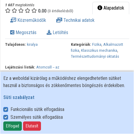
1 607
megtekintés
Alapadatok
0.00
(0 értékelésből)
Közreműködők
Technikai adatok
Megosztás
Letöltés
Tulajdonos:
kiralya
Kategóriák:
Fizika
,
Alkalmazott
fizika
,
Klasszikus mechanika
,
Természettudományi oktatás
Lejátszási listák:
Atomcsill -- az
Atomoktól a Csillagokig
,
2014-
Ez a weboldal kizárólag a működéshez elengedhetetlen sütiket
2015 tanév
használ a biztonságos és zökkenőmentes böngészés érdekében.
Hogyan mozog az asztalon egy "csavartan" meglökött
Süti szabályzat
biliárdgolyó? Vajon mi áll meg hamarabb: a jégen csúszó
jégkorong forgása vagy haladása? Golfversenyeken miért táncol ki
Funkcionális sütik elfogadása
gyakran a golflabda a lyukból? Az előadásban ilyen és hasonló
Személyes sütik elfogadása
érdekes kérdésekre keressük a választ, a középiskolai
ismeretekre támaszkodva. További infó:
Elfogad
Elutasít
http://atomcsill.elte.hu/program/kivonat/2014-2015/14