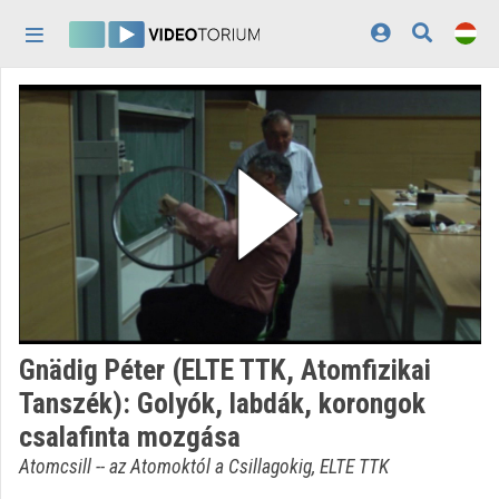
Fejléc kihagyása
Menü kihagyása
Tartalom kihagyása
Kezdőlap
Bejelentkezés
Felfedezés
Kategóriák
Lejátszási listák
Intézmények
Gnädig Péter (ELTE TTK, Atomfizikai
Közreműködők
Tanszék): Golyók, labdák, korongok
csalafinta mozgása
Megjelenés:
világos
Atomcsill -- az Atomoktól a Csillagokig, ELTE TTK