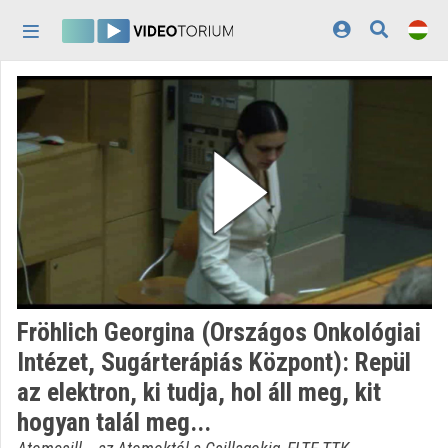
Fejléc kihagyása
Menü kihagyása
Tartalom kihagyása
Kezdőlap
Bejelentkezés
Felfedezés
Kategóriák
Lejátszási listák
Intézmények
Fröhlich Georgina (Országos Onkológiai
Közreműködők
Intézet, Sugárterápiás Központ): Repül
az elektron, ki tudja, hol áll meg, kit
Megjelenés:
világos
hogyan talál meg...