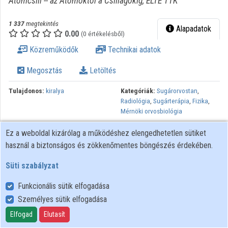
Atomcsill -- az Atomoktól a Csillagokig, ELTE TTK
1 337
megtekintés
Alapadatok
0.00
(0 értékelésből)
Közreműködők
Technikai adatok
Megosztás
Letöltés
Tulajdonos:
kiralya
Kategóriák:
Sugárorvostan
,
Radiológia
,
Sugárterápia
,
Fizika
,
Mérnöki orvosbiológia
Lejátszási listák:
Atomcsill -- az
Ez a weboldal kizárólag a működéshez elengedhetetlen sütiket
Atomoktól a Csillagokig
,
2014-
használ a biztonságos és zökkenőmentes böngészés érdekében.
2015 tanév
Süti szabályzat
Az előadás a magfizika–biofizika azon területére nyújt
betekintést, amiről az egyetemi fizikus tanulmányok során sem
Funkcionális sütik elfogadása
igen esik szó: az ionizáló sugárzások gyógyászatban betöltött
Személyes sütik elfogadása
szerepéről. Szó lesz a különböző diagnosztikus képalkotó
Elfogad
Elutasít
eszközökről, az izotópos leképezésekről és –terápiáról, majd a