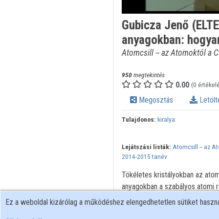
Gubicza Jenő (ELTE 
anyagokban: hogyan
Atomcsill -- az Atomoktól a C
950
megtekintés
0.00
(0 értékel
Megosztás
Letölt
Tulajdonos:
kiralya
Lejátszási listák:
Atomcsill -- az A
2014-2015 tanév
Tökéletes kristályokban az ato
anyagokban a szabályos atomi r
életben felhasznált anyagaink fi
Ez a weboldal kizárólag a működéshez elengedhetetlen sütiket hasz
ismerteti a rácshibák típusait é