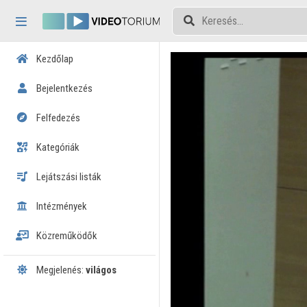
Fejléc kihagyása
Menü kihagyása
Tartalom kihagyása
Kezdőlap
Bejelentkezés
Felfedezés
Kategóriák
Lejátszási listák
Intézmények
Közreműködők
Megjelenés:
világos