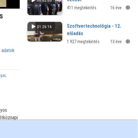
00:02:05
411 megtekintés
16 éve
s
Szoftvertechnológia - 12.
01:26:16
előadás
1 927 megtekintés
13 éve
 adatok
ágai
,
lyos
étköznapi
s
gaink