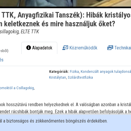
TTK, Anyagfizikai Tanszék): Hibák kristályo
 keletkeznek és mire használjuk őket?
sillagokig, ELTE TTK
Alapadatok
Közreműködők
Technikai
ésből)
és
Kategóriák:
Fizika
,
Kondenzált anyagok tulajdons
Kristálytan
,
Szilárdtestfizika
tomoktól a Csillagokig
,
mok hosszútávú rendben helyezkednek el. A valóságban azonban a kristá
endet rácshibák bontják meg. Ezek a hibák alapvetően befolyásolják a h
zikai (pl. elektromos, mágneses és mechanikai) tulajdonságait. Ez előadá
nál a biztonságos és zökkenőmentes böngészés érdekében.
s keletkezésüket, valamint bemutatja, hogyan használhatjuk fel őket anya