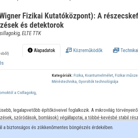
igner Fizikai Kutatóközpont): A részecskef
ezések és detektorok
sillagokig, ELTE TTK
Alapadatok
Közreműködők
Technikai
ésből)
és
Kategóriák:
Fizika
,
Kvantumelmélet
,
Fizikai műsze
Méréstechnika
,
Gyorsítók technológiája
tomoktól a Csillagokig
,
sebb, legalapvetőbb építőköveivel foglalkozik. A mikrovilág törvényeirő
zések, szóródások, bomlások) végállapotai, a többé-kevésbé stabil ré
toroknak nevezett mérőberendezésekkel lehet megtalálni. Az előadás át
nál a biztonságos és zökkenőmentes böngészés érdekében.
seit és az ezekhez vezető megfigyeléseket, a használt detektorok műk