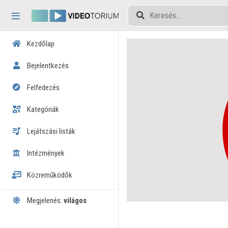
Fejléc kihagyása
Menü kihagyása
Tartalom kihagyása
Kezdőlap
Bejelentkezés
Felfedezés
Kategóriák
Lejátszási listák
Intézmények
Közreműködők
Megjelenés:
világos