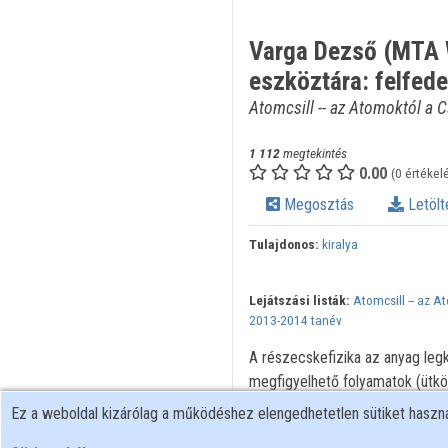
Varga Dezső (MTA W
eszköztára: felfed
Atomcsill -- az Atomoktól a C
1 112
megtekintés
0.00
(0 értékel
Megosztás
Letölt
Tulajdonos:
kiralya
Lejátszási listák:
Atomcsill -- az A
2013-2014 tanév
A részecskefizika az anyag legki
megfigyelhető folyamatok (ütkö
hoznak hírt, ezeket pedig detek
Ez a weboldal kizárólag a működéshez elengedhetetlen sütiket hasz
részecskefizika nagy felfedezé