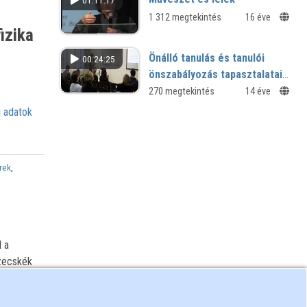
01:11:17
1 312 megtekintés
16 éve
izika
Önálló tanulás és tanulói
00:24:25
önszabályozás tapasztalatai
BA képzésben
270 megtekintés
14 éve
 adatok
rek
,
l a
szecskék
tekinti a
ödési