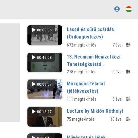
Lassú és sűrű csárdás
00:00:35
(Ördöngösfüzes)
672 megtekintés
7 éve
13. Neumann Nemzetközi
00:49:08
Tehetségkutató
Programtermék Verseny - 7.
278 megtekintés
9 éve
rész
Mozgásos feladat
00:03:57
(játékvezetés)
111 megtekintés
6 éve
Lecture by Miklós Réthelyi
00:13:47
75 megtekintés
10 éve
Művészet és lélek