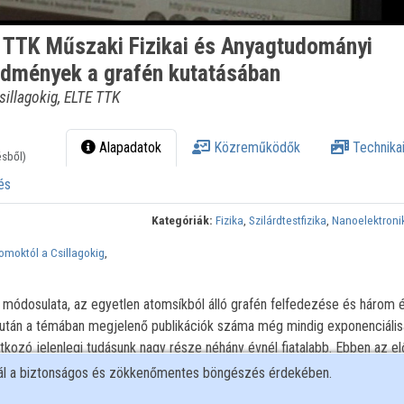
TTK Műszaki Fizikai és Anyagtudományi
redmények a grafén kutatásában
sillagokig, ELTE TTK
Alapadatok
Közreműködők
Technikai
ésből)
és
Kategóriák:
Fizika
,
Szilárdtestfizika
,
Nanoelektroni
tomoktól a Csillagokig
,
 módosulata, az egyetlen atomsíkból álló grafén felfedezése és három é
j után a témában megjelenő publikációk száma még mindig exponenciális
tkozó jelenlegi tudásunk nagy része néhány évnél fiatalabb. Ebben az e
 grafén kutatása, mely izgalmas kérdésekben alakult ki már konszenzus é
nál a biztonságos és zökkenőmentes böngészés érdekében.
jéghegy csúcsát, milyen új és meglepő eredmények születtek mostanába