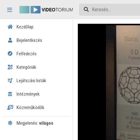
Fejléc kihagyása
Menü kihagyása
Tartalom kihagyása
Kezdőlap
Bejelentkezés
Felfedezés
Kategóriák
Lejátszási listák
Intézmények
Közreműködők
Megjelenés:
világos