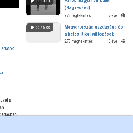
Páros magyar verbunk
00:00:10
Konferencia előadásai
(Nagyecsed)
97 megtekintés
7 éve
Magyarország gazdasága és
00:16:33
a belpolitikai változások
1989-ben
273 megtekintés
15 éve
 adatok
Interjú Pozsgay Imrével
ka
vvel a
an
lőadásban
s hol
n, illetve