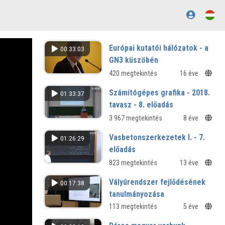
Európai kutatói hálózatok - a
00:33:03
GN3 küszöbén
420 megtekintés
16 éve
Számítógépes grafika - 2018.
01:33:37
tavasz - 8. előadás
3 967 megtekintés
8 éve
Vasbetonszerkezetek I. - 7.
01:26:29
előadás
823 megtekintés
13 éve
Vályúrendszer fejlődésének
00:17:38
tanulmányozása
modellezéssel
113 megtekintés
5 éve
XVI. Regionális Természettudományi