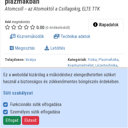
plazmákban
Atomcsill -- az Atomoktól a Csillagokig, ELTE TTK
944
megtekintés
Alapadatok
0.00
(0 értékelésből)
Közreműködők
Technikai adatok
Megosztás
Letöltés
Tulajdonos:
kiralya
Kategóriák:
Fizika
,
Plazmafizika
,
Kvantumelmélet
,
Lézertechnika
,
Gyorsítók technológiája
Ez a weboldal kizárólag a működéshez elengedhetetlen sütiket
használ a biztonságos és zökkenőmentes böngészés érdekében.
Lejátszási listák:
Atomcsill -- az
Atomoktól a Csillagokig
,
2013-
Süti szabályzat
2014 tanév
A nagy energiákra fölgyorsított elemi részecskék fontos szerepet
Funkcionális sütik elfogadása
töltenek be a mikrovilág (nano-világ?, piko-világ?)
Személyes sütik elfogadása
megismerésében mint közvetlenül kölcsönható "piszkavasak", de
Elfogad
Elutasít
úgy is, mint a velük előállítható "másodlagos" fényforrások