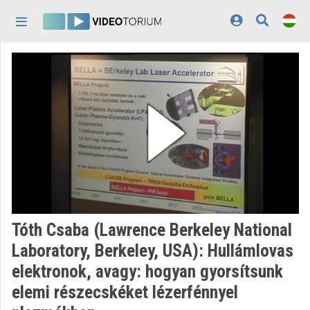
Fejléc kihagyása
Menü kihagyása
Tartalom kihagyása
Kezdőlap
Bejelentkezés
Felfedezés
Kategóriák
Lejátszási listák
Intézmények
Tóth Csaba (Lawrence Berkeley National
Közreműködők
Laboratory, Berkeley, USA): Hullámlovas
elektronok, avagy: hogyan gyorsítsunk
Megjelenés:
világos
elemi részecskéket lézerfénnyel