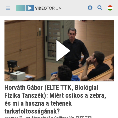
Fejléc kihagyása
Menü kihagyása
Tartalom kihagyása
Kezdőlap
Bejelentkezés
Felfedezés
Kategóriák
Lejátszási listák
Intézmények
Horváth Gábor (ELTE TTK, Biológiai
Közreműködők
Fizika Tanszék): Miért csíkos a zebra,
és mi a haszna a tehenek
Megjelenés:
világos
tarkafoltosságának?