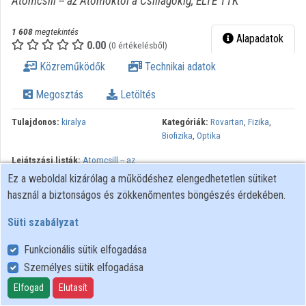
Atomcsill -- az Atomoktól a Csillagokig, ELTE TTK
1 608
megtekintés
Alapadatok
0.00
(0 értékelésből)
Közreműködők
Technikai adatok
Megosztás
Letöltés
Tulajdonos:
kiralya
Kategóriák:
Rovartan
,
Fizika
,
Biofizika
,
Optika
Lejátszási listák:
Atomcsill -- az
Atomoktól a Csillagokig
,
2012-
Ez a weboldal kizárólag a működéshez elengedhetetlen sütiket
2013 tanév
használ a biztonságos és zökkenőmentes böngészés érdekében.
Számos elmélet született a zebrák csíkosságának magyarázatára,
Süti szabályzat
de ezeket kísérletileg még nem ellenőrizték. Terepkísérletekben
kimutattuk, hogy a vérszívásukkal veszélyes betegségek
Funkcionális sütik elfogadása
kórokozóit terjesztő böglyök részben a szőrzetről visszavert
Személyes sütik elfogadása
fény polarizációja alapján keresnek gazdaállatot, s vonzódnak a
Elfogad
Elutasít
lineárisan poláros fényhez. Fölfedeztük, hogy minél keskenyebbek