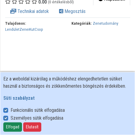
0.00
(0 értékelésből)
Technikai adatok
Megosztás
Tulajdonos:
Kategóriák:
Zenetudomány
LendületZeneiKutCsop
Ez a weboldal kizárólag a működéshez elengedhetetlen sütiket
használ a biztonságos és zökkenőmentes böngészés érdekében.
Süti szabályzat
Funkcionális sütik elfogadása
Személyes sütik elfogadása
Felhasználói szabályzat
Adatkezelési tájékoztató
Elfogad
Elutasít
Süti szabályzat