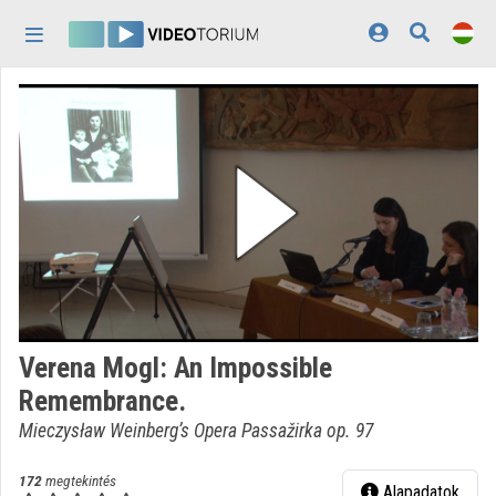
Fejléc kihagyása
Menü kihagyása
Tartalom kihagyása
Kezdőlap
Bejelentkezés
Felfedezés
Kategóriák
Lejátszási listák
Intézmények
Verena Mogl: An Impossible
Közreműködők
Remembrance.
Megjelenés:
világos
Mieczysław Weinberg’s Opera Passažirka op. 97
172
megtekintés
Alapadatok