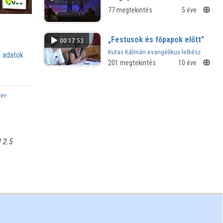
77 megtekintés
5 éve
„Festusok és főpapok előtt”
00:17:53
Kutas Kálmán evangélikus lelkész
 adatok
kihallgatásának története – saját
201 megtekintés
10 éve
feljegyzései alapján – 1963-ból
er-
! 2.5