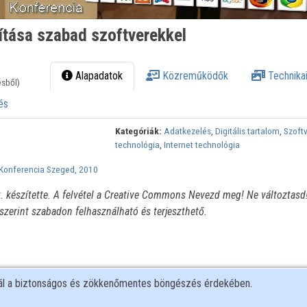
ítása szabad szoftverekkel
Alapadatok
Közreműködők
Technikai
ésből)
és
Kategóriák:
Adatkezelés
,
Digitális tartalom
,
Szoftv
technológia
,
Internet technológia
Konferencia Szeged, 2010
t. készítette. A felvétel a Creative Commons Nevezd meg! Ne változtasd
 szerint szabadon felhasználható és terjeszthető.
nál a biztonságos és zökkenőmentes böngészés érdekében.