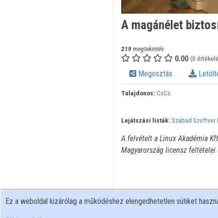
A magánélet biztos
219
megtekintés
0.00
(0 értékel
Megosztás
Letölt
Tulajdonos:
CsCs
Lejátszási listák:
Szabad Szoftver 
A felvételt a Linux Akadémia Kf
Magyarország licensz feltételei
Ez a weboldal kizárólag a működéshez elengedhetetlen sütiket hasz