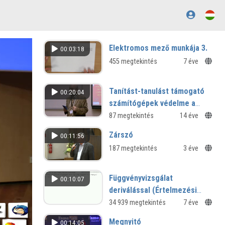
Elektromos mező munkája 3.
00:03:18
455 megtekintés
7 éve
Tanítást-tanulást támogató
00:20:04
számítógépek védelme a
gyakorlatban
87 megtekintés
14 éve
Zárszó
00:11:56
187 megtekintés
3 éve
Függvényvizsgálat
00:10:07
deriválással (Értelmezési
tartomány, monotonitás és
34 939 megtekintés
7 éve
szélsőértékek)
Megnyitó
00:14:05