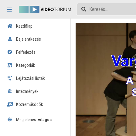
Fejléc kihagyása
Menü kihagyása
Tartalom kihagyása
Kezdőlap
Bejelentkezés
Felfedezés
Kategóriák
Lejátszási listák
Intézmények
Közreműködők
Megjelenés:
világos