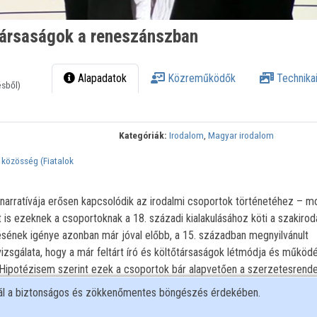
ótársaságok a reneszánszban
Alapadatok
Közreműködők
Technikai
ésből)
Kategóriák:
Irodalom
,
Magyar irodalom
 közösség (Fiatalok
 narratívája erősen kapcsolódik az irodalmi csoportok történetéhez – m
t is ezeknek a csoportoknak a 18. századi kialakulásához köti a szakiro
ésének igénye azonban már jóval előbb, a 15. században megnyilvánult
zsgálata, hogy a már feltárt író és költőtársaságok létmódja és működé
 Hipotézisem szerint ezek a csoportok bár alapvetően a szerzetesrend
mmunities” fogalmának megfelelően működtek, de alapvető változás, hog
nál a biztonságos és zökkenőmentes böngészés érdekében.
tek. Olyan közösségeket hoztak létre, amelyek szándékoltan az adott t