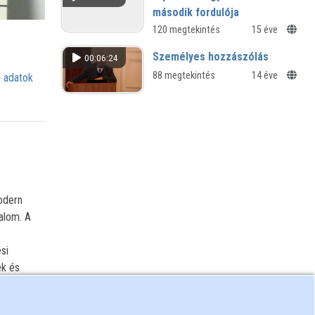
második fordulója
Interjú Pető Ivánnal
120 megtekintés
15 éve
Személyes hozzászólás
00:06:24
88 megtekintés
14 éve
 adatok
odern
dalom. A
si
ek és
y tudatos
ársadalmi