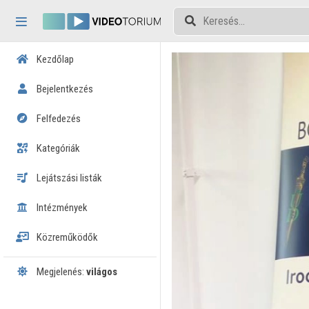
Fejléc kihagyása
Menü kihagyása
Tartalom kihagyása
Kezdőlap
Bejelentkezés
Felfedezés
Kategóriák
Lejátszási listák
Intézmények
Közreműködők
Megjelenés:
világos