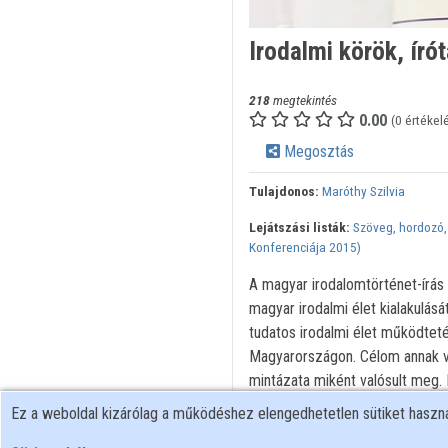
Irodalmi körök, ír
218
megtekintés
0.00
(0 értékel
Megosztás
Tulajdonos:
Maróthy Szilvia
Lejátszási listák:
Szöveg, hordozó,
Konferenciája 2015)
A magyar irodalomtörténet-írás
magyar irodalmi élet kialakulásá
tudatos irodalmi élet működtet
Magyarországon. Célom annak vi
mintázata miként valósult meg.
vallási közösségek „textual co
Ez a weboldal kizárólag a működéshez elengedhetetlen sütiket hasz
irodalmi tevékenységre töreked