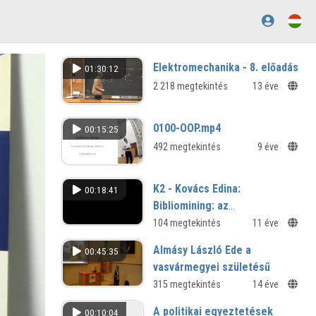
Elektromechanika - 8. előadás
01:30:12
2 218 megtekintés
13 éve
0100-OOP.mp4
00:15:25
492 megtekintés
9 éve
K2 - Kovács Edina:
00:18:41
Bibliomining: az
adatbányászat
104 megtekintés
11 éve
alkalmazhatóságának
Almásy László Ede a
00:45:35
módszerei és lehetőségei a
vasvármegyei születésű
könyvtárakban
"angol beteg"
315 megtekintés
14 éve
Kutatók éjszakája, 2011
A politikai egyeztetések
00:10:04