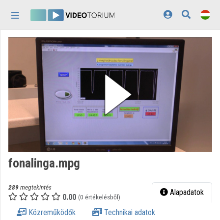
Fejléc kihagyása
Menü kihagyása
Tartalom kihagyása
Kezdőlap
Bejelentkezés
Felfedezés
Kategóriák
Lejátszási listák
Intézmények
fonalinga.mpg
Közreműködők
289
megtekintés
Megjelenés:
világos
Alapadatok
0.00
(0 értékelésből)
Közreműködők
Technikai adatok