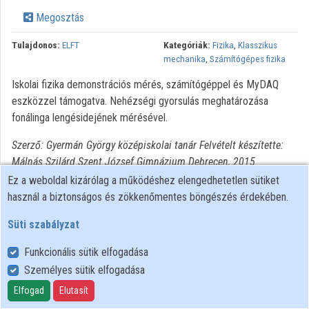
Megosztás
Tulajdonos:
ELFT
Kategóriák:
Fizika
,
Klasszikus
mechanika
,
Számítógépes fizika
Iskolai fizika demonstrációs mérés, számítógéppel és MyDAQ
eszközzel támogatva. Nehézségi gyorsulás meghatározása
fonálinga lengésidejének mérésével.
Szerző: Gyermán György középiskolai tanár Felvételt készítette:
Málnás Szilárd Szent József Gimnázium Debrecen, 2015
Ez a weboldal kizárólag a működéshez elengedhetetlen sütiket
használ a biztonságos és zökkenőmentes böngészés érdekében.
Süti szabályzat
Funkcionális sütik elfogadása
Személyes sütik elfogadása
Felhasználói szabályzat
Adatkezelési tájékoztató
Elfogad
Elutasít
Süti szabályzat