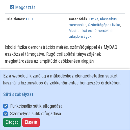
Megosztás
Tulajdonos:
ELFT
Kategóriák:
Fizika
,
Klasszikus
mechanika
,
Számítógépes fizika
,
Mechanikai és hőmérsékleti
tulajdonságok
Iskolai fizika demonstrációs mérés, számítógéppel és MyDAQ
eszközzel támogatva. Rugó csillapítási tényezőjének
meghatározása az amplitúdó csökkenése alapján.
Szerző: Gyermán György középiskolai tanár Felvételt készítette:
Ez a weboldal kizárólag a működéshez elengedhetetlen sütiket
Málnás Szilárd Szent József Gimnázium Debrecen, 2015
használ a biztonságos és zökkenőmentes böngészés érdekében.
Süti szabályzat
Funkcionális sütik elfogadása
Személyes sütik elfogadása
Felhasználói szabályzat
Adatkezelési tájékoztató
Elfogad
Elutasít
Süti szabályzat