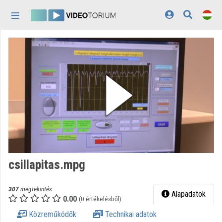
Fejléc kihagyása
Menü kihagyása
Tartalom kihagyása
Kezdőlap
Bejelentkezés
Felfedezés
Kategóriák
Lejátszási listák
Intézmények
csillapitas.mpg
Közreműködők
307
megtekintés
Megjelenés:
világos
Alapadatok
0.00
(0 értékelésből)
Közreműködők
Technikai adatok