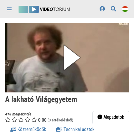
Fejléc kihagyása
Menü kihagyása
Tartalom kihagyása
Kezdőlap
Bejelentkezés
Felfedezés
Kategóriák
Lejátszási listák
Intézmények
A lakható Világegyetem
Közreműködők
418
megtekintés
Megjelenés:
világos
Alapadatok
0.00
(0 értékelésből)
Közreműködők
Technikai adatok