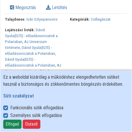
Megosztás
Letöltés
Tulajdonos:
Iván Sztyepanovics
Kategóriák:
Csillagászat
Lejátszási listák:
Dávid
Gyula(ELTE) - előadássorozatok a
Polarisban
,
Az Univerzum
története
,
Dávid Gyula(ELTE) -
előadássorozatok a Polarisban
,
Dávid Gyula(ELTE) -
előadássorozatok a Polarisban
,
Az
Univerzum története
,
Dávid
Ez a weboldal kizárólag a működéshez elengedhetetlen sütiket
Gyula(ELTE) - előadássorozatok a
Polarisban
használ a biztonságos és zökkenőmentes böngészés érdekében.
Süti szabályzat
Funkcionális sütik elfogadása
Személyes sütik elfogadása
Felhasználói szabályzat
Adatkezelési tájékoztató
Elfogad
Elutasít
Süti szabályzat