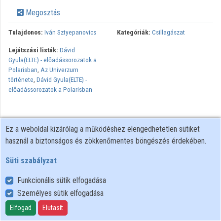
Megosztás
Tulajdonos:
Iván Sztyepanovics
Kategóriák:
Csillagászat
Lejátszási listák:
Dávid
Gyula(ELTE) - előadássorozatok a
Polarisban
,
Az Univerzum
története
,
Dávid Gyula(ELTE) -
előadássorozatok a Polarisban
Ez a weboldal kizárólag a működéshez elengedhetetlen sütiket
használ a biztonságos és zökkenőmentes böngészés érdekében.
Süti szabályzat
Funkcionális sütik elfogadása
Személyes sütik elfogadása
Felhasználói szabályzat
Adatkezelési tájékoztató
Elfogad
Elutasít
Süti szabályzat