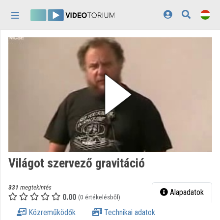
Fejléc kihagyása
Menü kihagyása
Tartalom kihagyása
Kezdőlap
Bejelentkezés
Felfedezés
Kategóriák
Lejátszási listák
Intézmények
Világot szervező gravitáció
Közreműködők
331
megtekintés
Megjelenés:
világos
Alapadatok
0.00
(0 értékelésből)
Közreműködők
Technikai adatok