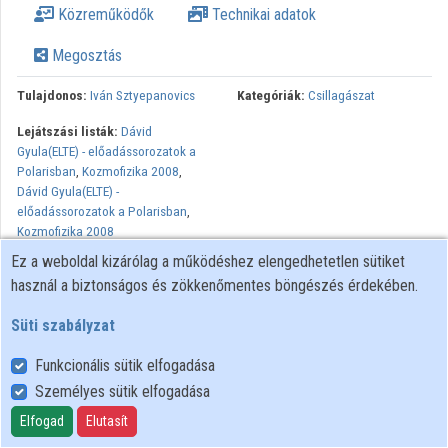
Közreműködők
Technikai adatok
Megosztás
Tulajdonos:
Iván Sztyepanovics
Kategóriák:
Csillagászat
Lejátszási listák:
Dávid
Gyula(ELTE) - előadássorozatok a
Polarisban
,
Kozmofizika 2008
,
Dávid Gyula(ELTE) -
előadássorozatok a Polarisban
,
Kozmofizika 2008
Ez a weboldal kizárólag a működéshez elengedhetetlen sütiket
Az atombomba és az atomreaktor szürke eminenciása a neutron -
használ a biztonságos és zökkenőmentes böngészés érdekében.
ő teszi lehetővé a magenergia felszabadítását. A neutron azonban
instabil részecske - miért fordul elő mégis ilyen nagy
Süti szabályzat
mennyiségben immár konszolidálódott világunkban? Milyen
szerepet játszanak a neutronok a csillagokban folyó
Funkcionális sütik elfogadása
magreakciókban és a szupernóva-robbanásokban? Hogyan
Személyes sütik elfogadása
segítenek a különböző számú neutront tartalmazó izotópok a
Elfogad
Elutasít
kozmikus, a geológiai és a biológiai múlt megismerésében? Mi