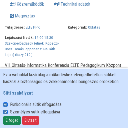
Közreműködők
Technikai adatok
Megosztás
Tulajdonos:
ELTE PPK
Kategóriák:
Oktatás
Lejátszási listák:
14:00-15:30
Szekcióelőadások (elnök: Köpeczi-
Bócz Tamás, opponens: Kis-Tóth
Lajos) (Kazy 212.)
VII. Oktatás-Informatika Konferencia ELTE Pedagogikum Központ
- ELTE Pedagógiai és Pszichológiai Kar 2015. május 15-16.
Ez a weboldal kizárólag a működéshez elengedhetetlen sütiket
használ a biztonságos és zökkenőmentes böngészés érdekében.
Süti szabályzat
Funkcionális sütik elfogadása
Személyes sütik elfogadása
Felhasználói szabályzat
Adatkezelési tájékoztató
Elfogad
Elutasít
Süti szabályzat