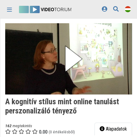
Fejléc kihagyása
Menü kihagyása
Tartalom kihagyása
Kezdőlap
Bejelentkezés
Felfedezés
Kategóriák
Lejátszási listák
Intézmények
A kognitív stílus mint online tanulást
Közreműködők
perszonalizáló tényező
Megjelenés:
világos
162
megtekintés
Alapadatok
0.00
(0 értékelésből)