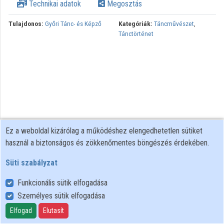
Technikai adatok
Megosztás
Tulajdonos:
Győri Tánc- és Képző
Kategóriák:
Táncművészet
,
Tánctörténet
Ez a weboldal kizárólag a működéshez elengedhetetlen sütiket
használ a biztonságos és zökkenőmentes böngészés érdekében.
Süti szabályzat
Funkcionális sütik elfogadása
Személyes sütik elfogadása
Felhasználói szabályzat
Adatkezelési tájékoztató
Elfogad
Elutasít
Süti szabályzat