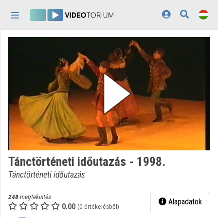
Fejléc kihagyása
Menü kihagyása
Tartalom kihagyása
Kezdőlap
Bejelentkezés
Felfedezés
Kategóriák
Lejátszási listák
Intézmények
Tánctörténeti időutazás - 1998.
Közreműködők
Tánctörténeti időutazás
Megjelenés:
világos
248
megtekintés
Alapadatok
0.00
(0 értékelésből)