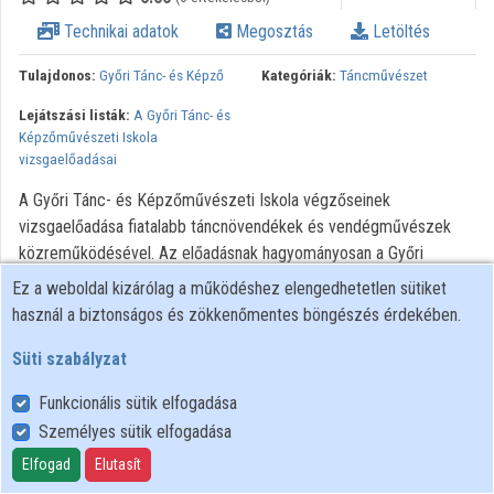
Technikai adatok
Megosztás
Letöltés
Tulajdonos:
Győri Tánc- és Képző
Kategóriák:
Táncművészet
Lejátszási listák:
A Győri Tánc- és
Képzőművészeti Iskola
vizsgaelőadásai
A Győri Tánc- és Képzőművészeti Iskola végzőseinek
vizsgaelőadása fiatalabb táncnövendékek és vendégművészek
közreműködésével. Az előadásnak hagyományosan a Győri
Nemzeti Színház ad otthont.
Ez a weboldal kizárólag a működéshez elengedhetetlen sütiket
használ a biztonságos és zökkenőmentes böngészés érdekében.
A Felvétel tuljdonosa a Győri Tánc- és Képzőművészeti Általános
Iskola, Szakközépiskola és Kollégium. A felvételt a Noriko
Süti szabályzat
készítette.
Funkcionális sütik elfogadása
Személyes sütik elfogadása
Felhasználói szabályzat
Adatkezelési tájékoztató
Elfogad
Elutasít
Süti szabályzat