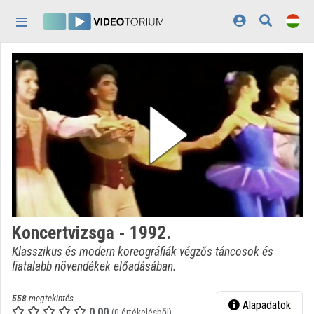
Fejléc kihagyása
Menü kihagyása
Tartalom kihagyása
Kezdőlap
Bejelentkezés
Felfedezés
Kategóriák
Lejátszási listák
Intézmények
Koncertvizsga - 1992.
Közreműködők
Klasszikus és modern koreográfiák végzős táncosok és
fiatalabb növendékek előadásában.
Megjelenés:
világos
558
megtekintés
Alapadatok
0.00
(0 értékelésből)