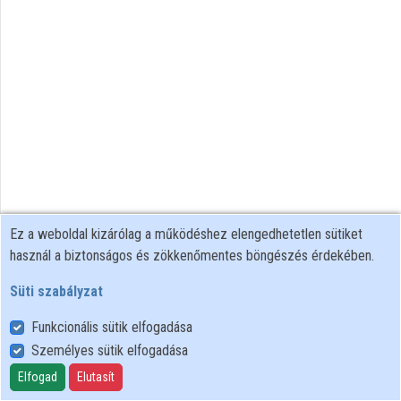
Ez a weboldal kizárólag a működéshez elengedhetetlen sütiket
használ a biztonságos és zökkenőmentes böngészés érdekében.
Süti szabályzat
Funkcionális sütik elfogadása
Személyes sütik elfogadása
Felhasználói szabályzat
Adatkezelési tájékoztató
Elfogad
Elutasít
Süti szabályzat