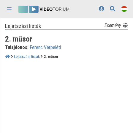
Fejléc kihagyása
Menü kihagyása
Tartalom kihagyása
Lejátszási listák
Esemény
Kezdőlap
2. műsor
Bejelentkezés
Tulajdonos:
Ferenc Verpeléti
Felfedezés
Lejátszási listák
2. műsor
Kategóriák
Lejátszási listák
Intézmények
Közreműködők
Megjelenés:
világos