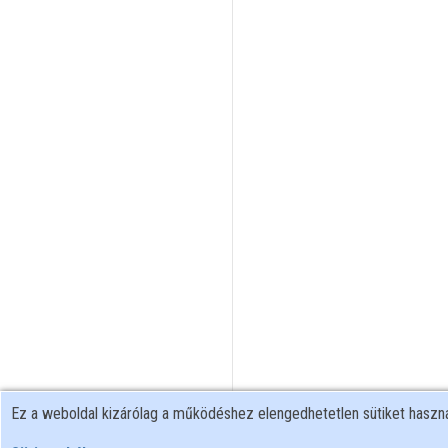
Ez a weboldal kizárólag a működéshez elengedhetetlen sütiket hasz