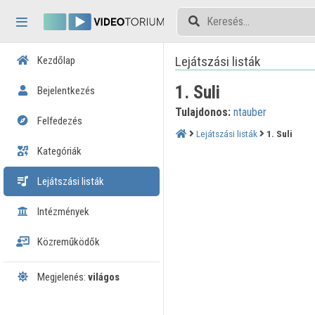
Fejléc kihagyása
Menü kihagyása
Tartalom kihagyása
Lejátszási listák
Kezdőlap
1. Suli
Bejelentkezés
Tulajdonos:
ntauber
Felfedezés
Lejátszási listák
1. Suli
Kategóriák
Lejátszási listák
Intézmények
Közreműködők
Megjelenés:
világos