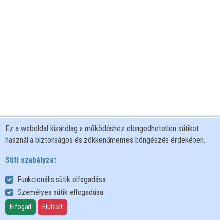
Ez a weboldal kizárólag a működéshez elengedhetetlen sütiket
használ a biztonságos és zökkenőmentes böngészés érdekében.
Süti szabályzat
Funkcionális sütik elfogadása
Személyes sütik elfogadása
Felhasználói szabályzat
Adatkezelési tájékoztató
Elfogad
Elutasít
Süti szabályzat