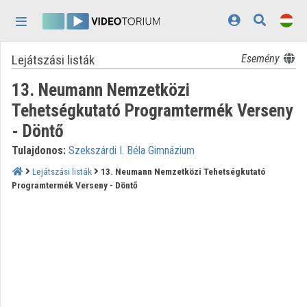
Fejléc kihagyása
Menü kihagyása
Tartalom kihagyása
Lejátszási listák
Esemény
Kezdőlap
13. Neumann Nemzetközi
Bejelentkezés
Tehetségkutató Programtermék Verseny
Felfedezés
- Döntő
Kategóriák
Tulajdonos:
Szekszárdi I. Béla Gimnázium
Lejátszási listák
13. Neumann Nemzetközi Tehetségkutató
Lejátszási listák
Programtermék Verseny - Döntő
Intézmények
Közreműködők
Megjelenés:
világos