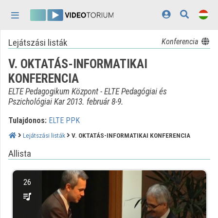
Fejléc kihagyása
Menü kihagyása
Tartalom kihagyása
Lejátszási listák
Konferencia
Kezdőlap
V. OKTATÁS-INFORMATIKAI
Bejelentkezés
KONFERENCIA
Felfedezés
ELTE Pedagogikum Központ - ELTE Pedagógiai és
Pszichológiai Kar 2013. február 8-9.
Kategóriák
Tulajdonos:
ELTE PPK
Lejátszási listák
Lejátszási listák
V. OKTATÁS-INFORMATIKAI KONFERENCIA
Intézmények
Allista
Közreműködők
26
Megjelenés:
világos