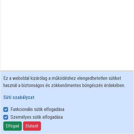
Ez a weboldal kizárólag a működéshez elengedhetetlen sütiket
használ a biztonságos és zökkenőmentes böngészés érdekében.
Süti szabályzat
Funkcionális sütik elfogadása
Személyes sütik elfogadása
Felhasználói szabályzat
Adatkezelési tájékoztató
Elfogad
Elutasít
Süti szabályzat