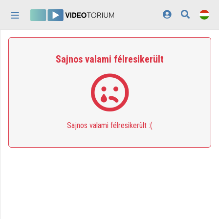
Fejléc kihagyása
Menü kihagyása
Tartalom kihagyása
Kezdőlap
Sajnos valami félresikerült
Bejelentkezés
Felfedezés
Kategóriák
Sajnos valami félresikerült :(
Lejátszási listák
Intézmények
Közreműködők
Megjelenés:
világos