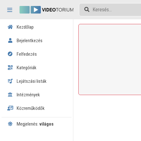
Fejléc kihagyása
Menü kihagyása
Tartalom kihagyása
Kezdőlap
Bejelentkezés
Felfedezés
Kategóriák
Lejátszási listák
Intézmények
Közreműködők
Megjelenés:
világos