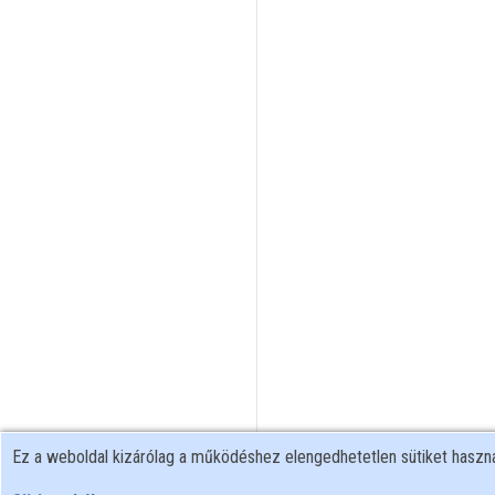
Ez a weboldal kizárólag a működéshez elengedhetetlen sütiket hasz