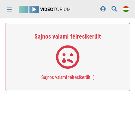
Fejléc kihagyása
Menü kihagyása
Tartalom kihagyása
Kezdőlap
Sajnos valami félresikerült
Bejelentkezés
Felfedezés
Kategóriák
Sajnos valami félresikerült :(
Lejátszási listák
Intézmények
Közreműködők
Megjelenés:
világos