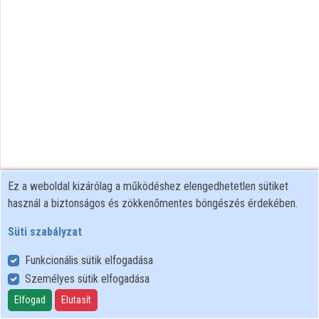
Ez a weboldal kizárólag a működéshez elengedhetetlen sütiket
használ a biztonságos és zökkenőmentes böngészés érdekében.
Süti szabályzat
Funkcionális sütik elfogadása
Személyes sütik elfogadása
Felhasználói szabályzat
Adatkezelési tájékoztató
Elfogad
Elutasít
Süti szabályzat