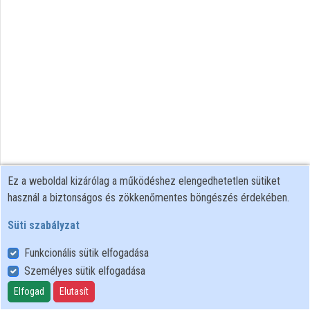
Ez a weboldal kizárólag a működéshez elengedhetetlen sütiket
használ a biztonságos és zökkenőmentes böngészés érdekében.
Süti szabályzat
Funkcionális sütik elfogadása
Személyes sütik elfogadása
Felhasználói szabályzat
Adatkezelési tájékoztató
Elfogad
Elutasít
Süti szabályzat