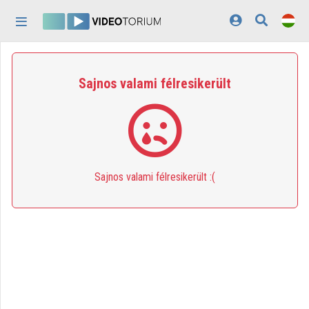
Fejléc kihagyása
Menü kihagyása
Tartalom kihagyása
Kezdőlap
Sajnos valami félresikerült
Bejelentkezés
Felfedezés
Kategóriák
Sajnos valami félresikerült :(
Lejátszási listák
Intézmények
Közreműködők
Megjelenés:
világos