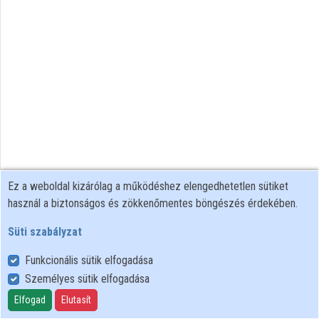
Ez a weboldal kizárólag a működéshez elengedhetetlen sütiket
használ a biztonságos és zökkenőmentes böngészés érdekében.
Süti szabályzat
Funkcionális sütik elfogadása
Személyes sütik elfogadása
Felhasználói szabályzat
Adatkezelési tájékoztató
Elfogad
Elutasít
Süti szabályzat