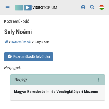
Fejléc kihagyása
Menü kihagyása
Tartalom kihagyása
Közreműködő
Kezdőlap
Saly Noémi
Bejelentkezés
Felfedezés
Közreműködők
Saly Noémi
Kategóriák
Közreműködő felvételei
Lejátszási listák
Névjegyek
Intézmények
Névjegy
Közreműködők
Magyar Kereskedelmi és Vendéglátóipari Múzeum
Megjelenés:
világos