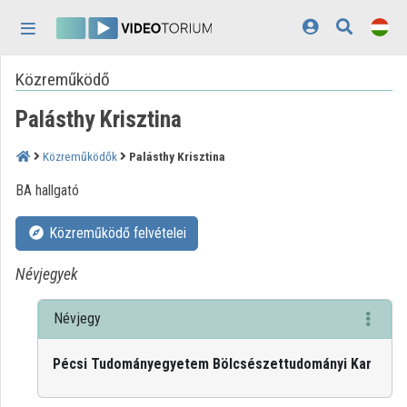
Fejléc kihagyása
Menü kihagyása
Tartalom kihagyása
Közreműködő
Kezdőlap
Palásthy Krisztina
Bejelentkezés
Felfedezés
Közreműködők
Palásthy Krisztina
BA hallgató
Kategóriák
Közreműködő felvételei
Lejátszási listák
Névjegyek
Intézmények
Közreműködők
Névjegy
Megjelenés:
világos
Pécsi Tudományegyetem Bölcsészettudományi Kar