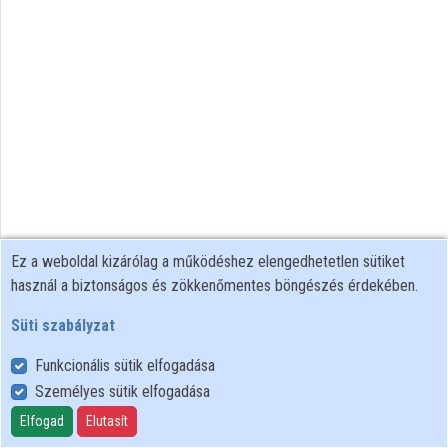
Ez a weboldal kizárólag a működéshez elengedhetetlen sütiket
használ a biztonságos és zökkenőmentes böngészés érdekében.
Süti szabályzat
Funkcionális sütik elfogadása
Személyes sütik elfogadása
Felhasználói szabályzat
Adatkezelési tájékoztató
Elfogad
Elutasít
Süti szabályzat