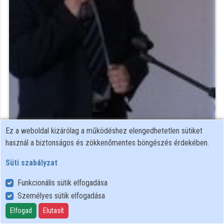
Ez a weboldal kizárólag a működéshez elengedhetetlen sütiket
Közreműködő felvételei
használ a biztonságos és zökkenőmentes böngészés érdekében.
Süti szabályzat
Névjegyek
Funkcionális sütik elfogadása
Névjegy
Személyes sütik elfogadása
Elfogad
Elutasít
Eszterházy Károly Főiskola