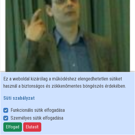
Ez a weboldal kizárólag a működéshez elengedhetetlen sütiket
nyelvész
használ a biztonságos és zökkenőmentes böngészés érdekében.
Közreműködő felvételei
Süti szabályzat
Funkcionális sütik elfogadása
Névjegyek
Személyes sütik elfogadása
Névjegy
Elfogad
Elutasít