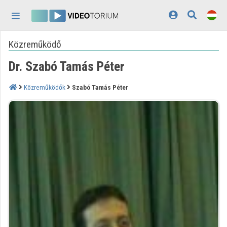
Fejléc kihagyása
Menü kihagyása
Tartalom kihagyása
Közreműködő
Kezdőlap
Dr. Szabó Tamás Péter
Bejelentkezés
Felfedezés
Közreműködők
Szabó Tamás Péter
Kategóriák
Lejátszási listák
Intézmények
Közreműködők
Megjelenés:
világos