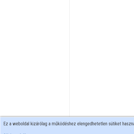
Ez a weboldal kizárólag a működéshez elengedhetetlen sütiket hasz