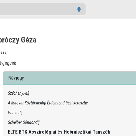
oróczy Géza
Géza
vjegyek
Névjegy
Széchenyi-díj
A Magyar Köztársasági Érdemrend tisztikeresztje
Prima-díj
Scheiber Sándor-díj
ELTE BTK Asszirológiai és Hebraisztikai Tanszék