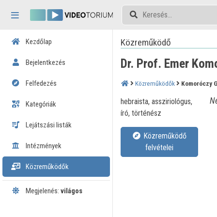
Fejléc kihagyása
Menü kihagyása
Tartalom kihagyása
Közreműködő
Kezdőlap
Dr. Prof. Emer Kom
Bejelentkezés
Felfedezés
Közreműködők
Komoróczy 
Né
hebraista, assziriológus,
Kategóriák
író, történész
Lejátszási listák
Közreműködő
Intézmények
felvételei
Közreműködők
Megjelenés:
világos