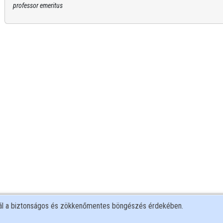
professor emeritus
nál a biztonságos és zökkenőmentes böngészés érdekében.