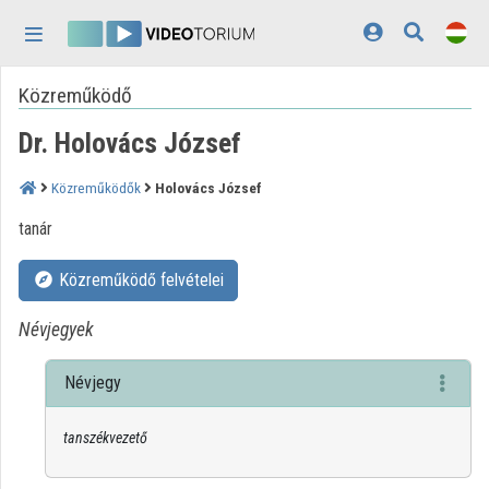
Fejléc kihagyása
Menü kihagyása
Tartalom kihagyása
Közreműködő
Kezdőlap
Dr. Holovács József
Bejelentkezés
Felfedezés
Közreműködők
Holovács József
tanár
Kategóriák
Közreműködő felvételei
Lejátszási listák
Névjegyek
Intézmények
Közreműködők
Névjegy
Megjelenés:
világos
tanszékvezető