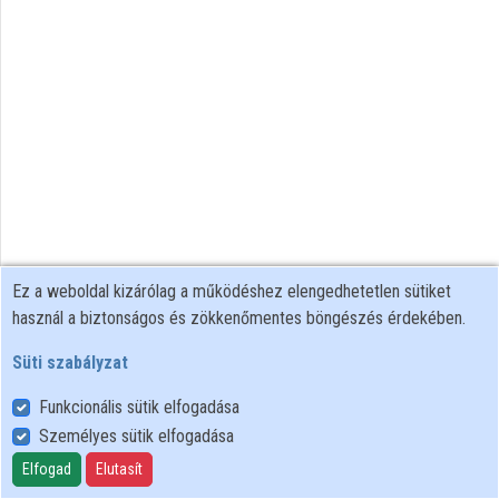
Ez a weboldal kizárólag a működéshez elengedhetetlen sütiket
használ a biztonságos és zökkenőmentes böngészés érdekében.
Süti szabályzat
Funkcionális sütik elfogadása
Személyes sütik elfogadása
Felhasználói szabályzat
Adatkezelési tájékoztató
Elfogad
Elutasít
Süti szabályzat