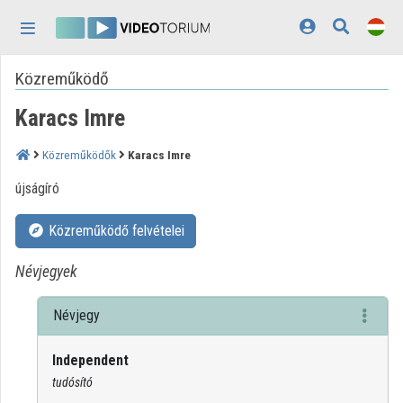
Fejléc kihagyása
Menü kihagyása
Tartalom kihagyása
Közreműködő
Kezdőlap
Karacs Imre
Bejelentkezés
Felfedezés
Közreműködők
Karacs Imre
újságíró
Kategóriák
Közreműködő felvételei
Lejátszási listák
Névjegyek
Intézmények
Közreműködők
Névjegy
Megjelenés:
világos
Independent
tudósító