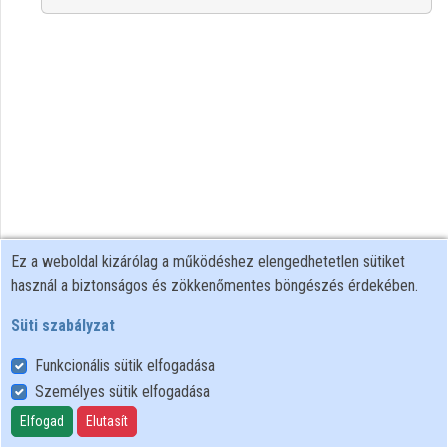
Ez a weboldal kizárólag a működéshez elengedhetetlen sütiket
használ a biztonságos és zökkenőmentes böngészés érdekében.
Süti szabályzat
Funkcionális sütik elfogadása
Személyes sütik elfogadása
Felhasználói szabályzat
Adatkezelési tájékoztató
Elfogad
Elutasít
Süti szabályzat