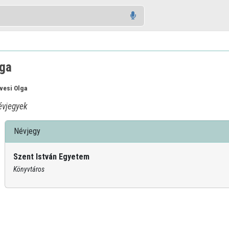
lga
vesi Olga
vjegyek
Névjegy
Szent István Egyetem
Könyvtáros