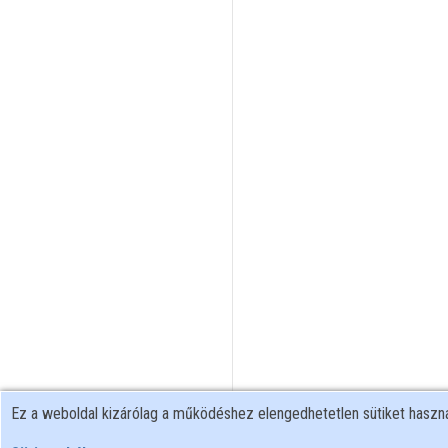
Ez a weboldal kizárólag a működéshez elengedhetetlen sütiket hasz