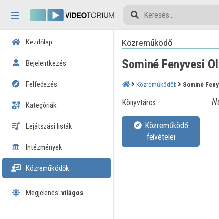
Fejléc kihagyása
Menü kihagyása
Tartalom kihagyása
Közreműködő
Kezdőlap
Sominé Fenyvesi O
Bejelentkezés
Felfedezés
Közreműködők
Sominé Feny
Né
Könyvtáros
Kategóriák
Közreműködő
Lejátszási listák
felvételei
Intézmények
Közreműködők
Megjelenés:
világos