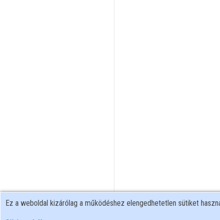
Ez a weboldal kizárólag a működéshez elengedhetetlen sütiket hasz