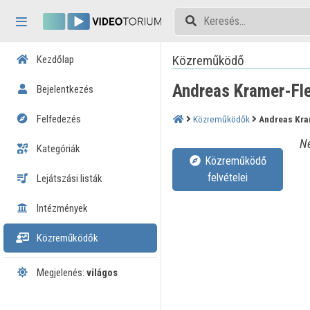
Fejléc kihagyása
Menü kihagyása
Tartalom kihagyása
Közreműködő
Kezdőlap
Andreas Kramer-Fl
Bejelentkezés
Felfedezés
Közreműködők
Andreas Kra
Né
Kategóriák
Közreműködő
felvételei
Lejátszási listák
Intézmények
Közreműködők
Megjelenés:
világos