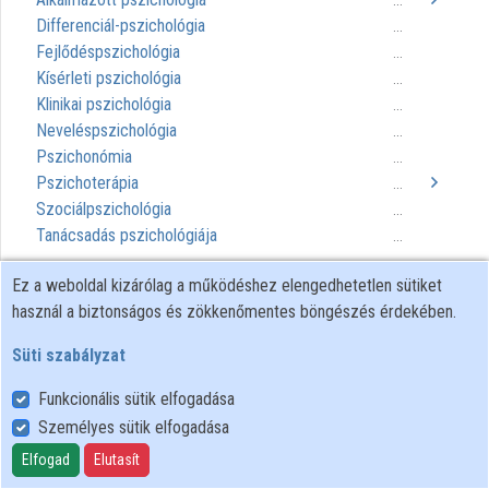
...
Differenciál-pszichológia
...
Fejlődéspszichológia
...
Kísérleti pszichológia
...
Klinikai pszichológia
...
Neveléspszichológia
...
Pszichonómia
...
Pszichoterápia
...
Szociálpszichológia
...
Tanácsadás pszichológiája
...
Ez a weboldal kizárólag a működéshez elengedhetetlen sütiket
használ a biztonságos és zökkenőmentes böngészés érdekében.
Süti szabályzat
Funkcionális sütik elfogadása
Személyes sütik elfogadása
Felhasználói szabályzat
Adatkezelési tájékoztató
Elfogad
Elutasít
Süti szabályzat