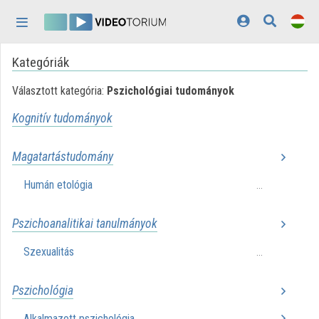
Fejléc kihagyása
Menü kihagyása
Tartalom kihagyása
Kategóriák
Kezdőlap
Választott kategória:
Pszichológiai tudományok
Bejelentkezés
Kognitív tudományok
Felfedezés
Kategóriák
Magatartástudomány
Lejátszási listák
Humán etológia
...
Intézmények
Pszichoanalitikai tanulmányok
Közreműködők
Szexualitás
...
Megjelenés:
világos
Pszichológia
Alkalmazott pszichológia