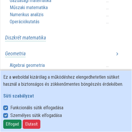
Gazdasági matematika
...
Műszaki matematika
...
Numerikus analízis
...
Operációkutatás
...
Diszkrét matematika
Geometria
Algebrai geometria
...
Algebrai topológia
...
Ez a weboldal kizárólag a működéshez elengedhetetlen sütiket
használ a biztonságos és zökkenőmentes böngészés érdekében.
Káoszelmélet
Süti szabályzat
Kombinatorika
Funkcionális sütik elfogadása
Személyes sütik elfogadása
Matematikai analízis
Elfogad
Elutasít
Differenciálegyenletek