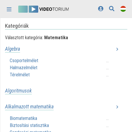
Fejléc kihagyása
Menü kihagyása
Tartalom kihagyása
Kategóriák
Kezdőlap
Választott kategória:
Matematika
Bejelentkezés
Algebra
Felfedezés
Csoportelmélet
...
Kategóriák
Halmazelmélet
...
Térelmélet
...
Lejátszási listák
Intézmények
Algoritmusok
Közreműködők
Alkalmazott matematika
Megjelenés:
világos
Biomatematika
...
Biztosítási statisztika
...