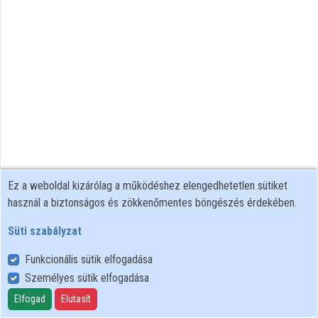
Intézmények
Közreműködők
Ez a weboldal kizárólag a működéshez elengedhetetlen sütiket
használ a biztonságos és zökkenőmentes böngészés érdekében.
Süti szabályzat
Funkcionális sütik elfogadása
Személyes sütik elfogadása
Felhasználói szabályzat
Adatkezelési tájékoztató
Elfogad
Elutasít
Süti szabályzat