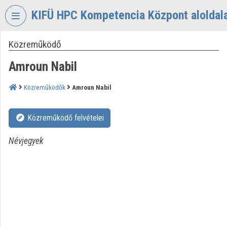
Fejléc kihagyása
Menü kihagyása
Tartalom kihagyása
KIFÜ HPC Kompetencia Központ aloldal
Közreműködő
VIDEO
TORIUM
Amroun Nabil
KIFÜ
HPC
Közreműködők
Amroun Nabil
KOMPETENCIA
KÖZPONT
Közreműködő felvételei
Intézményi kezdőlap
Névjegyek
Bejelentkezés
Intézményi felfedezés
Kategóriák
Intézményi listák