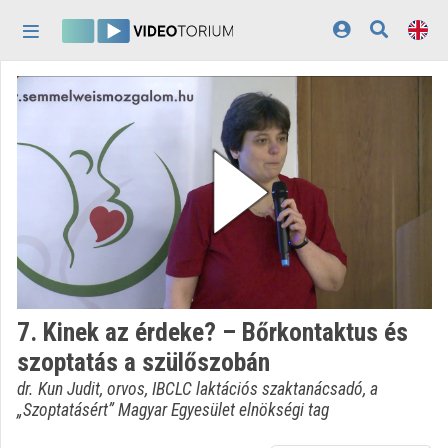
Skip header
Skip menu
Skip content
Home
Log In
Discovery
Categories
Playlists
Organizations
7. Kinek az érdeke? – Bőrkontaktus és
Contributors
szoptatás a szülőszobán
Appearance:
light
dr. Kun Judit, orvos, IBCLC laktációs szaktanácsadó, a
„Szoptatásért” Magyar Egyesület elnökségi tag