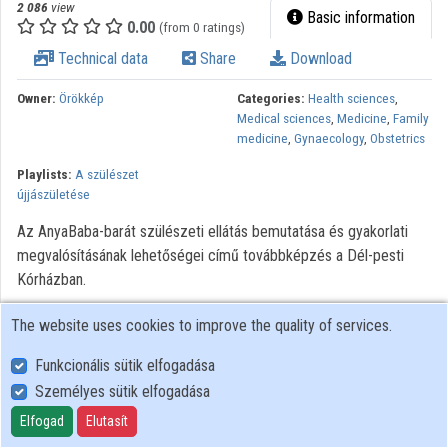
2 086
view
Basic information
0.00
(from 0 ratings)
Technical data
Share
Download
Owner:
Örökkép
Categories:
Health sciences
,
Medical sciences
,
Medicine
,
Family
medicine
,
Gynaecology
,
Obstetrics
Playlists:
A szülészet
újjászületése
Az AnyaBaba-barát szülészeti ellátás bemutatása és gyakorlati
megvalósításának lehetőségei című továbbképzés a Dél-pesti
Kórházban.
The website uses cookies to improve the quality of services.
Funkcionális sütik elfogadása
Személyes sütik elfogadása
User Policy
Adatkezelési tájékoztató (en)
Elfogad
Elutasít
Cookie Policy