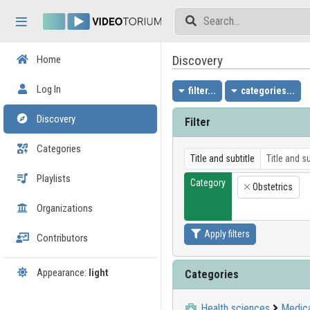
Skip header
Skip menu
Skip content
Discovery
Home
Log In
filter...
categories...
Discovery
Filter
Categories
Title and subtitle
Playlists
Category
Obstetrics
×
Organizations
Apply filters
Contributors
Appearance:
light
Categories
Health sciences
Medica