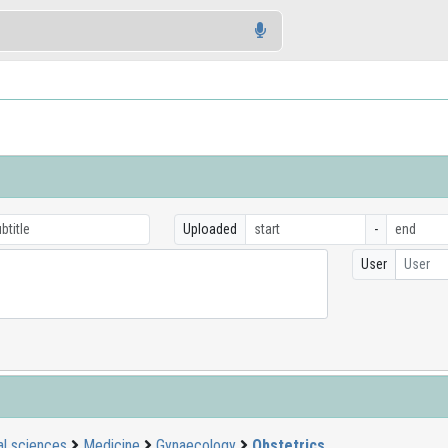
Uploaded
-
User
User
l sciences
Medicine
Gynaecology
Obstetrics