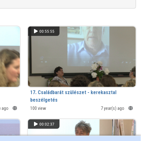
00:55:55
17. Családbarát szülészet - kerekasztal
beszélgetés
s) ago
100 view
7 year(s) ago
00:02:37