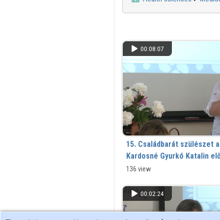
00:08:07
15. Családbarát szülészet a
Kardosné Gyurkó Katalin el
136 view
00:02:24