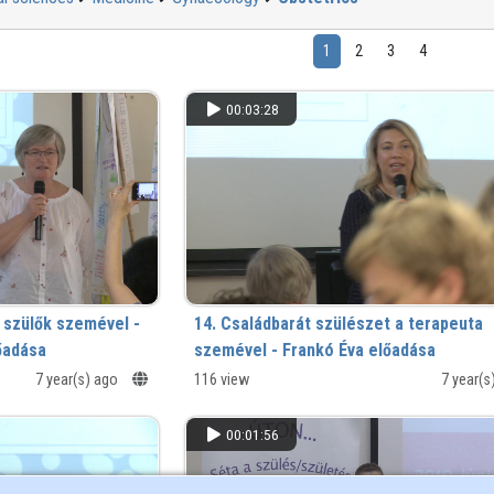
1
2
3
4
00:03:28
 szülők szemével -
14. Családbarát szülészet a terapeuta
őadása
szemével - Frankó Éva előadása
7 year(s) ago
116 view
7 year(
00:01:56