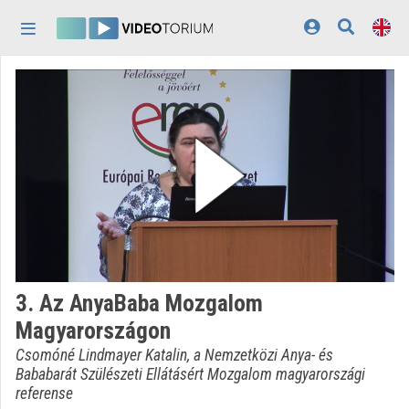
Skip header
Skip menu
Skip content
Home
Log In
Discovery
Categories
Playlists
Organizations
3. Az AnyaBaba Mozgalom
Contributors
Magyarországon
Appearance:
light
Csomóné Lindmayer Katalin, a Nemzetközi Anya- és
Bababarát Szülészeti Ellátásért Mozgalom magyarországi
referense