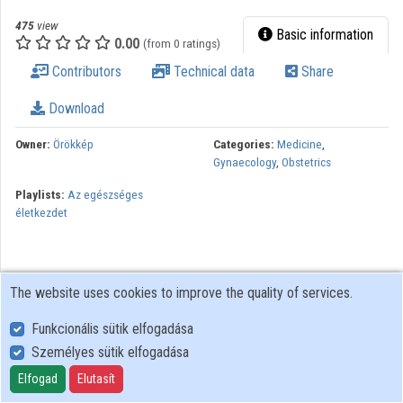
475
view
Basic information
0.00
(from 0 ratings)
Contributors
Technical data
Share
Download
Owner:
Örökkép
Categories:
Medicine
,
Gynaecology
,
Obstetrics
Playlists:
Az egészséges
életkezdet
The website uses cookies to improve the quality of services.
Funkcionális sütik elfogadása
Személyes sütik elfogadása
User Policy
Adatkezelési tájékoztató (en)
Elfogad
Elutasít
Cookie Policy