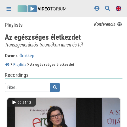
Skip header
Skip menu
Skip content
Playlists
Konferencia
Home
Az egészséges életkezdet
Log In
Transzgenerációs traumákon innen és túl
Discovery
Owner:
Örökkép
Categories
Playlists
Az egészséges életkezdet
Playlists
Recordings
Organizations
Contributors
00:24:12
Appearance:
light