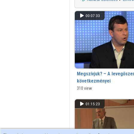
00:07:33
Megszívjuk? – A levegősze
következményei
Rövidített változat
310 view
01:15:23