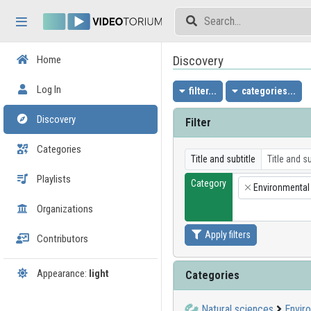
Skip header
Skip menu
Skip content
Discovery
Home
Log In
filter...
categories...
Discovery
Filter
Categories
Title and subtitle
Playlists
Category
Environmental 
×
Organizations
Apply filters
Contributors
Appearance:
light
Categories
Natural sciences
Envir