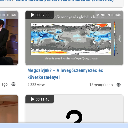
DENTUDÁS
00:37:00
MINDENTUDÁS
Megszívjuk? – A levegőszennyezés és
következményei
) ago
2 333 view
13 year(s) ago
00:11:40