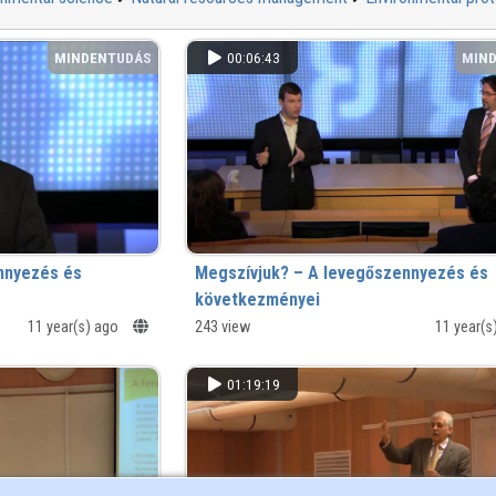
MINDENTUDÁS
00:06:43
MIN
nnyezés és
Megszívjuk? – A levegőszennyezés és
következményei
11 year(s) ago
Közönségkérdések
243 view
11 year(s
01:19:19