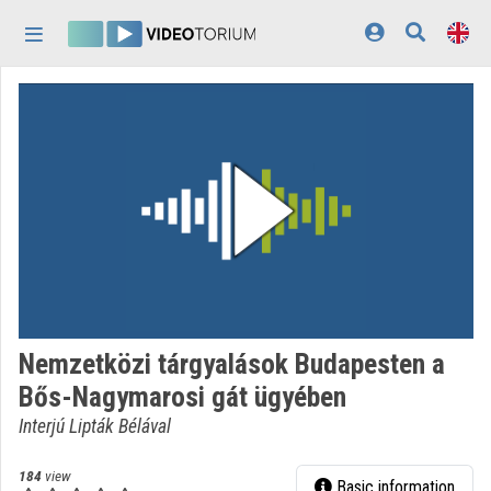
Skip header
Skip menu
Skip content
Home
Log In
Discovery
Categories
Playlists
Organizations
Nemzetközi tárgyalások Budapesten a
Contributors
Bős-Nagymarosi gát ügyében
Appearance:
light
Interjú Lipták Bélával
184
view
Basic information