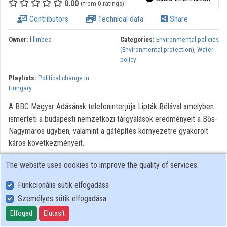
0.00
(from 0 ratings)
Contributors
Technical data
Share
Owner:
lillinbea
Categories:
Environmental policies
(Environmental protection)
,
Water
policy
Playlists:
Political change in
Hungary
A BBC Magyar Adásának telefoninterjúja Lipták Bélával amelyben
ismerteti a budapesti nemzetközi tárgyalások eredményeit a Bős-
Nagymaros ügyben, valamint a gátépítés környezetre gyakorolt
káros következményeit.
Further use of archive BBC Hungarian language recordings
The website uses cookies to improve the quality of services.
requires permission from copyright owner. In case of any
Funkcionális sütik elfogadása
intention of use, please turn to National Széchényi Library
Személyes sütik elfogadása
Collection of Historical Interviews.
Elfogad
Elutasít