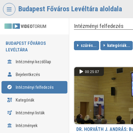
Fejléc kihagyása
Menü kihagyása
Tartalom kihagyása
Budapest Főváros Levéltára aloldala
Intézményi felfedezés
VIDEO
TORIUM
BUDAPEST FŐVÁROS
szűrés...
kategóriák...
LEVÉLTÁRA
Intézményi kezdőlap
00:25:07
Bejelentkezés
Intézményi felfedezés
Kategóriák
Intézményi listák
Intézmények
DR. HORVÁTH J. ANDRÁS: Bu