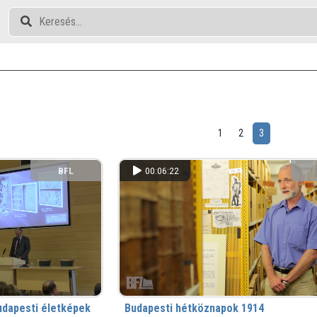
1
2
3
BFL
00:06:22
dapesti életképek
Budapesti hétköznapok 1914