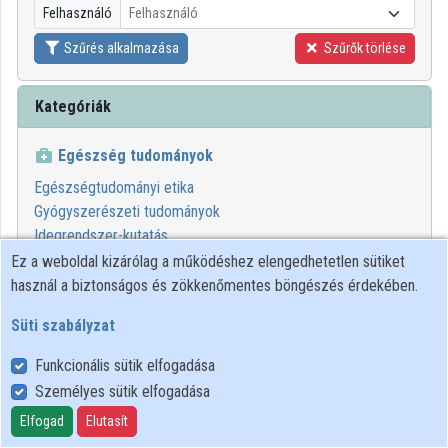
Felhasználó
Felhasználó
Közreműködők
Szűrés alkalmazása
Szűrők törlése
Kategóriák
Egészség tudományok
Egészségtudományi etika
Gyógyszerészeti tudományok
Idegrendszer-kutatás
Orvostudomány
Ez a weboldal kizárólag a működéshez elengedhetetlen sütiket
használ a biztonságos és zökkenőmentes böngészés érdekében.
Süti szabályzat
Funkcionális sütik elfogadása
Személyes sütik elfogadása
Felhasználói szabályzat
Adatkezelési tájékoztató
Elfogad
Elutasít
Süti szabályzat