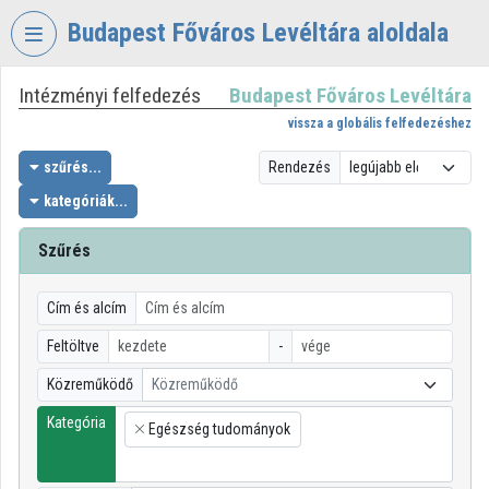
Fejléc kihagyása
Menü kihagyása
Tartalom kihagyása
Budapest Főváros Levéltára aloldala
Intézményi felfedezés
Budapest Főváros Levéltára
VIDEO
TORIUM
vissza a globális felfedezéshez
BUDAPEST
szűrés...
Rendezés
FŐVÁROS
kategóriák...
LEVÉLTÁRA
Szűrés
Intézményi kezdőlap
Bejelentkezés
Cím és alcím
Intézményi felfedezés
Feltöltve
-
Közreműködő
Közreműködő
Kategóriák
Kategória
Egészség tudományok
Intézményi listák
×
Intézmények